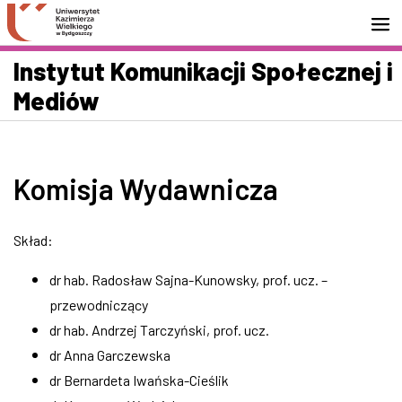
Przejdź do wyszukiwarki
Przejdź do treści
Przejdź do stopki - Kontakt
Instytut Komunikacji Społecznej i
Mediów
Komisja Wydawnicza
Skład:
dr hab. Radosław Sajna-Kunowsky, prof. ucz. –
przewodniczący
dr hab. Andrzej Tarczyński, prof. ucz.
dr Anna Garczewska
dr Bernardeta Iwańska-Cieślik